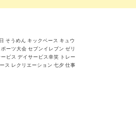
日
そうめん
キックベース
キュウ
スポーツ大会
セブンイレブン
ゼリ
サービス
デイサービス幸笑
トレー
ース
レクリエーション
七夕
仕事