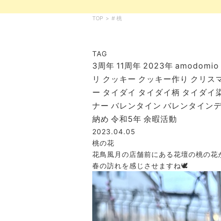
TOP
>
# 桃
TAG
3周年
11周年
2023年
amodomio
リ
クッキー
クッキー作り
クリス
ー
タイダイ
タイダイ柄
タイダイ
ナー
バレンタイン
バレンタイン
納め
令和5年
余暇活動
2023.04.05
桃の花
花鳥風月の店舗前にある花壇の桃の花
春の訪れを感じさせますね🕊