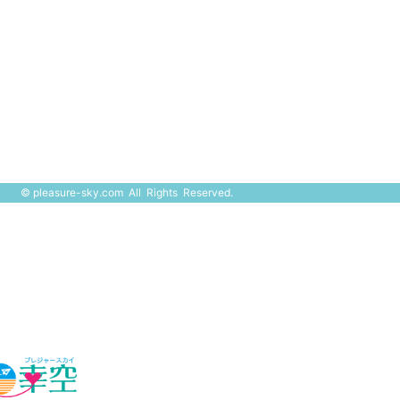
©
pleasure-sky.com
All Rights Reserved.