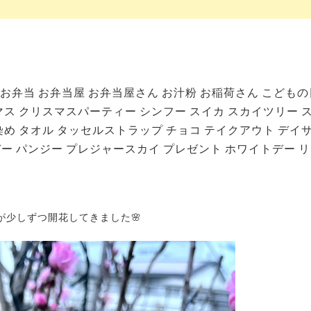
お弁当
お弁当屋
お弁当屋さん
お汁粉
お稲荷さん
こどもの
マス
クリスマスパーティー
シンフー
スイカ
スカイツリー
染め
タオル
タッセルストラップ
チョコ
テイクアウト
デイ
デー
パンジー
プレジャースカイ
プレゼント
ホワイトデー
リ
が少しずつ開花してきました🌸