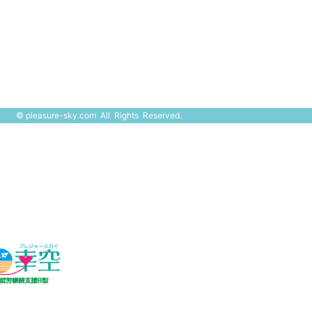
©
pleasure-sky.com
All Rights Reserved.