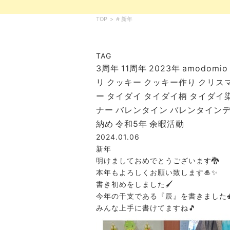
TOP
>
# 新年
TAG
3周年
11周年
2023年
amodomio
リ
クッキー
クッキー作り
クリス
ー
タイダイ
タイダイ柄
タイダイ
ナー
バレンタイン
バレンタイン
納め
令和5年
余暇活動
2024.01.06
新年
明けましておめでとうございます🐉
本年もよろしくお願い致します🎍✨
書き初めをしました🖌
今年の干支である『辰』を書きました
みんな上手に書けてますね🎵