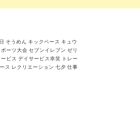
日
そうめん
キックベース
キュウ
スポーツ大会
セブンイレブン
ゼリ
サービス
デイサービス幸笑
トレー
ース
レクリエーション
七夕
仕事