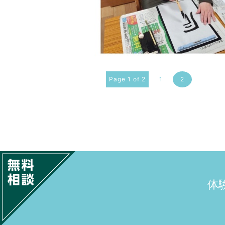
Page 1 of 2
1
2
体