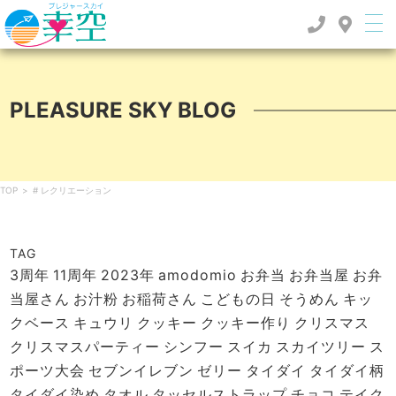
PLEASURE SKY BLOG
TOP
>
# レクリエーション
TAG
3周年
11周年
2023年
amodomio
お弁当
お弁当屋
お弁
当屋さん
お汁粉
お稲荷さん
こどもの日
そうめん
キッ
クベース
キュウリ
クッキー
クッキー作り
クリスマス
クリスマスパーティー
シンフー
スイカ
スカイツリー
ス
ポーツ大会
セブンイレブン
ゼリー
タイダイ
タイダイ柄
タイダイ染め
タオル
タッセルストラップ
チョコ
テイク