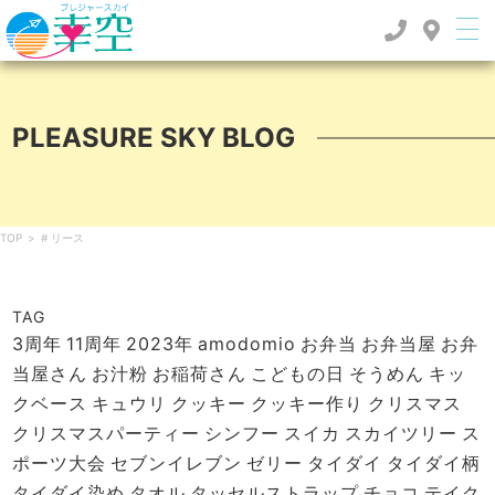
PLEASURE SKY BLOG
TOP
>
# リース
TAG
3周年
11周年
2023年
amodomio
お弁当
お弁当屋
お弁
当屋さん
お汁粉
お稲荷さん
こどもの日
そうめん
キッ
クベース
キュウリ
クッキー
クッキー作り
クリスマス
クリスマスパーティー
シンフー
スイカ
スカイツリー
ス
ポーツ大会
セブンイレブン
ゼリー
タイダイ
タイダイ柄
タイダイ染め
タオル
タッセルストラップ
チョコ
テイク