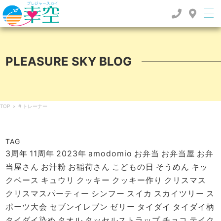
PLEASURE SKY BLOG
TOP
>
# トレーナー
TAG
3周年
11周年
2023年
amodomio
お弁当
お弁当屋
お弁
当屋さん
お汁粉
お稲荷さん
こどもの日
そうめん
キッ
クベース
キュウリ
クッキー
クッキー作り
クリスマス
クリスマスパーティー
シンフー
スイカ
スカイツリー
ス
ポーツ大会
セブンイレブン
ゼリー
タイダイ
タイダイ柄
タイダイ染め
タオル
タッセルストラップ
チョコ
テイク