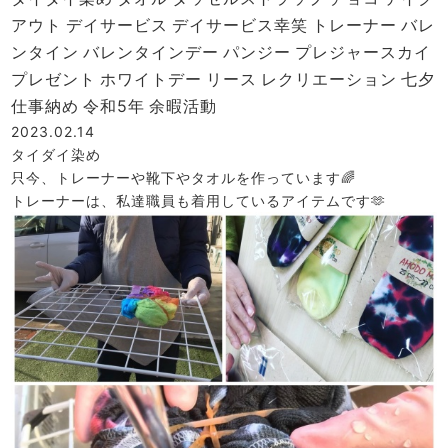
アウト
デイサービス
デイサービス幸笑
トレーナー
バレ
ンタイン
バレンタインデー
パンジー
プレジャースカイ
プレゼント
ホワイトデー
リース
レクリエーション
七夕
仕事納め
令和5年
余暇活動
2023.02.14
タイダイ染め
只今、トレーナーや靴下やタオルを作っています🌈
トレーナーは、私達職員も着用しているアイテムです🫶