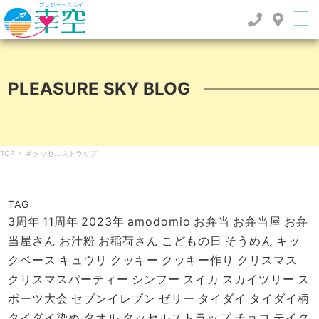
PLEASURE SKY BLOG
TOP
>
# タッセルストラップ
TAG
3周年
11周年
2023年
amodomio
お弁当
お弁当屋
お弁
当屋さん
お汁粉
お稲荷さん
こどもの日
そうめん
キッ
クベース
キュウリ
クッキー
クッキー作り
クリスマス
クリスマスパーティー
シンフー
スイカ
スカイツリー
ス
ポーツ大会
セブンイレブン
ゼリー
タイダイ
タイダイ柄
タイダイ染め
タオル
タッセルストラップ
チョコ
テイク