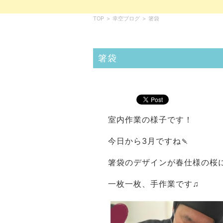
TOP
>
幸空ブログ
>
箸袋
箸袋
室内作業の様子です！
今日から3月ですね🍡
箸袋のデザインが春仕様の桜に
一枚一枚、手作業です♫