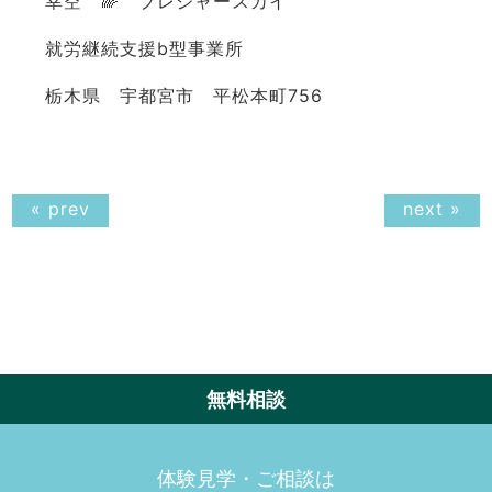
幸空 🌈 プレジャースカイ
就労継続支援b型事業所
栃木県 宇都宮市 平松本町756
« prev
next »
無料相談
体験見学・ご相談は