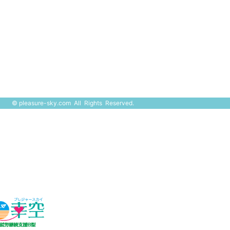
©
pleasure-sky.com
All Rights Reserved.